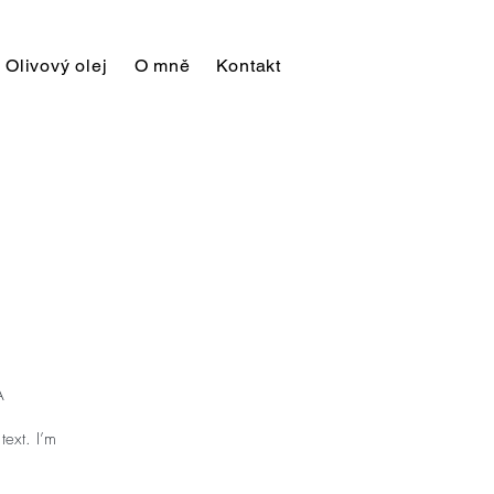
Olivový olej
O mně
Kontakt
A
text. I’m