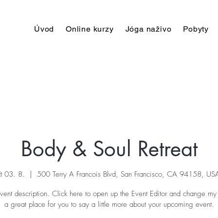
Úvod
Online kurzy
Jóga naživo
Pobyty
Body & Soul Retreat
čt 03. 8.
  |  
500 Terry A Francois Blvd, San Francisco, CA 94158, US
vent description. Click here to open up the Event Editor and change my 
a great place for you to say a little more about your upcoming event.