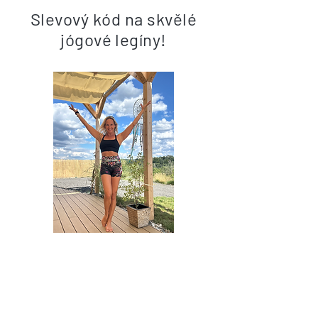
Slevový kód na skvělé
jógové legíny!
Legíny, jako "druhá kůže".
Nosím je roky, jsou nesmírně
pohodlné, kvalitní a sexy :-)
Mám dlouhé, 3/4, kraťasy i skvělé