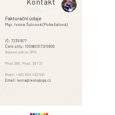
Kontakt
Fakturační údaje
Mgr. Ivona Šulcová (Pobežalová)
IČ:
72351977
Číslo účtu:
1009820173
/0800
Nejsem plátce DPH.
Mrač
285,
Mrač, 257 21
Mobil:
+420 605 432 591
Email:
ivona@ivonajoga.cz