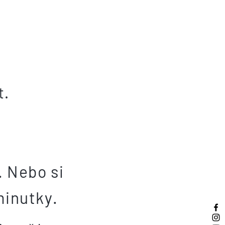
t.
. Nebo si
minutky.