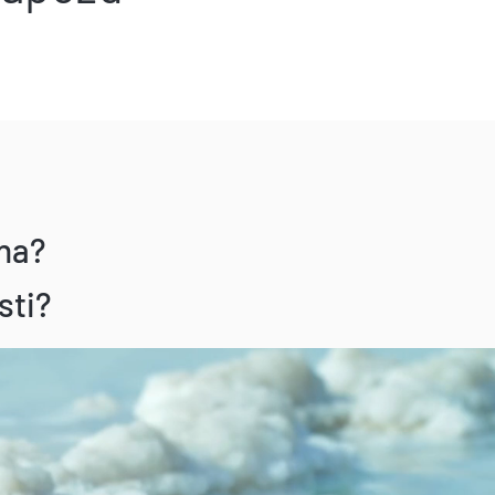
ena?
sti?