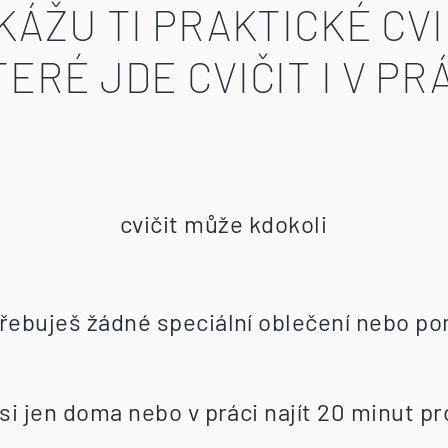
KÁŽU TI PRAKTICKÉ CVI
TERÉ JDE CVIČIT I V PRÁ
cvičit může kdokoli
řebuješ žádné speciální oblečení nebo p
 si jen doma nebo v práci najít 20 minut p