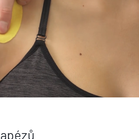
trapézů