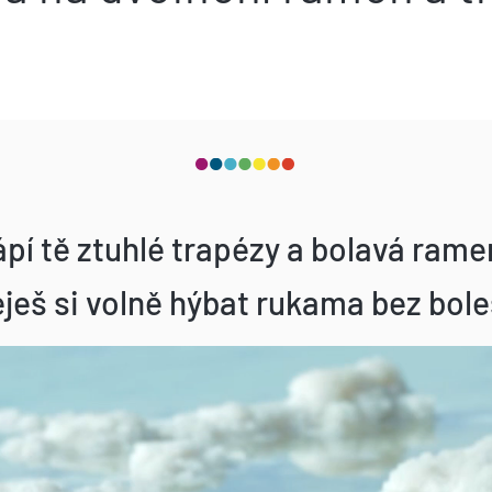
ápí tě ztuhlé trapézy a bolavá ram
ješ si volně hýbat rukama bez bole