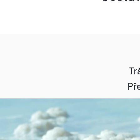
Tr
Pře