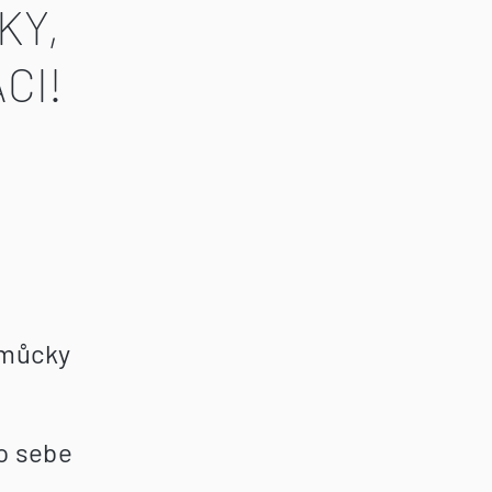
KY,
CI!
omůcky
ro sebe