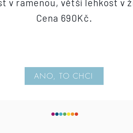
t v ramenou, větší lehkost v ž
Cena 690Kč.
ANO, TO CHCI