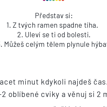
Představ si:
1. Z tvých ramen spadne tíha.
2. Uleví se ti od bolesti.
3. Můžeš celým tělem plynule hýba
acet minut kdykoli najdeš čas
-2 oblíbené cviky a věnuj si 2 