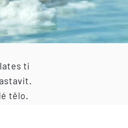
lates ti
stavit.
é tělo.