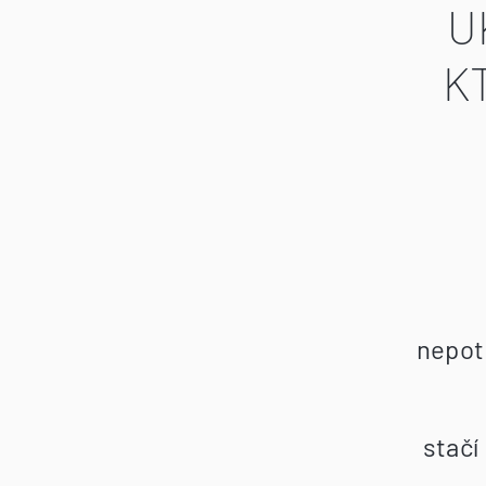
U
K
nepot
stačí