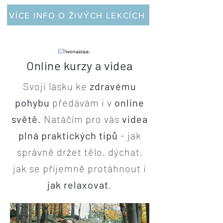
VÍCE INFO O ŽIVÝCH LEKCÍCH
Online kurzy a videa
Svoji lásku ke
zdravému
pohybu
předávám i v
online
světě
. Natáčím pro vás
videa
plná praktických tipů
- jak
správně držet tělo, dýchat,
jak se příjemně protáhnout i
jak relaxovat
.