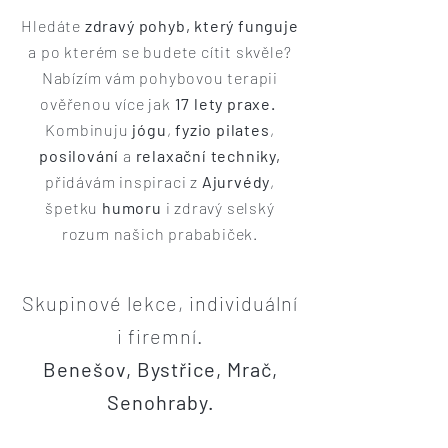
Hledáte
zdravý
pohyb, který funguje
a po kterém se budete cítit skvěle?
Nabízím vám pohybovou terapii
ověřenou více jak
17 lety praxe.
Kombinuju
jógu
,
fyzio
pilates
,
posilování
a
relaxační techniky,
přidávám
inspiraci z
Ajurvédy
,
špetku
humoru
i zdravý selský
rozum našich prababiček.
Skupinové lekce, individuální
i firemní.
Benešov, Bystřice, Mrač,
Senohraby.