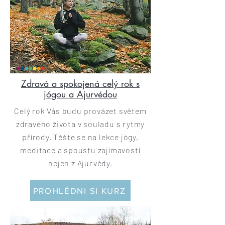
Zdravá a spokojená celý rok s
jógou a Ajurvédou
Celý rok Vás budu provázet světem
zdravého života v souladu s rytmy
přírody. Těšte se na lekce jógy,
meditace a spoustu zajímavostí
nejen z Ajurvédy.
PROHLÉDNI SI KURZ