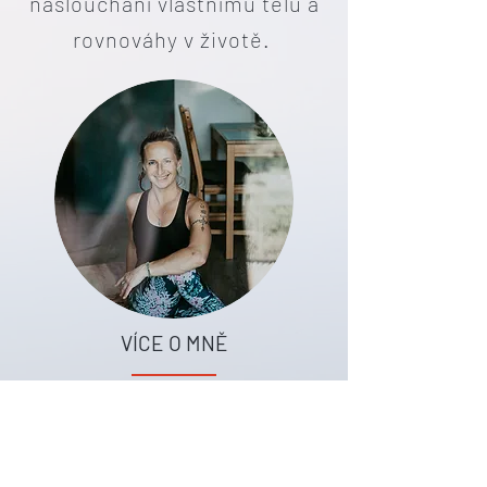
naslouchání vlastnímu tělu a
rovnováhy v životě.
VÍCE O MNĚ
Ivona v médiích